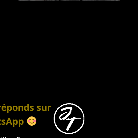
 réponds sur
tsApp