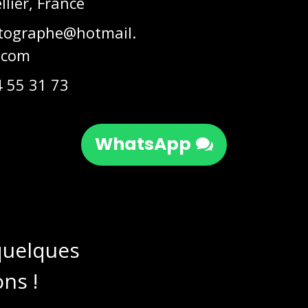
lier, France
tographe@hotmail.
com
4 55 31 73
WhatsApp
 quelques
ns !