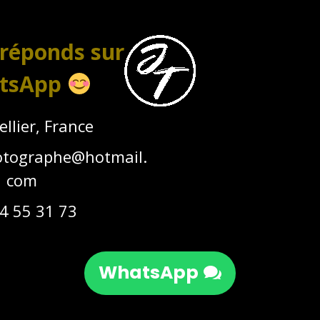
 réponds sur
tsApp
llier, France
otographe@hotmail.
com
4 55 31 73
WhatsApp